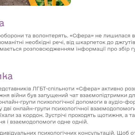
а
оборони та волонтерять. «Сфера» не лишилася в 
манітні необхідні речі, від шкарпеток до джгутів
мається розповсюдженням інформації про збір г
мка
едставників ЛГБТ-спільноти «Сфера» активно ро
ижня війни був запущений чат взаємопідтримки дл
онлайн-групи психологічної допомоги в аудіо-фо
у дві онлайн-групи психологічної взаємодопомоги
виїхали за кордон. Зустрічі проходять щотижня, а т
ння і взаємодопомоги одне одній.
ивідуальних психологічних консультацій. Щоб отри