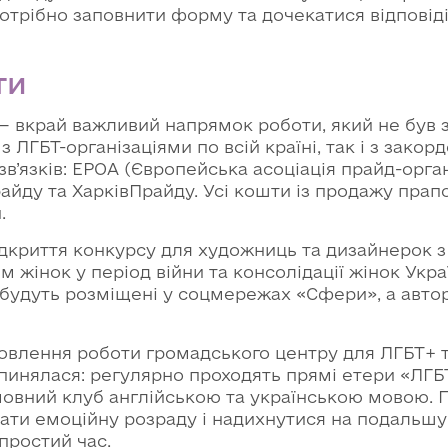
трібно заповнити форму та дочекатися відповіді
ти
— вкрай важливий напрямок роботи, який не був з
з ЛГБТ-організаціями по всій країні, так і з зако
в’язків: EPOA (Європейська асоціація прайд-орга
йду та ХарківПрайду. Усі кошти із продажу прапо
.
дкриття конкурсу для художниць та дизайнерок 
жінок у період війни та консолідації жінок Украї
 будуть розміщені у соцмережах «Сфери», а авт
новлення роботи громадського центру для ЛГБТ+ 
пинялася: регулярно проходять прямі етери «ЛГБТ+
мовний клуб англійською та українською мовою. П
ати емоційну розраду і надихнутися на подальшу
простий час.