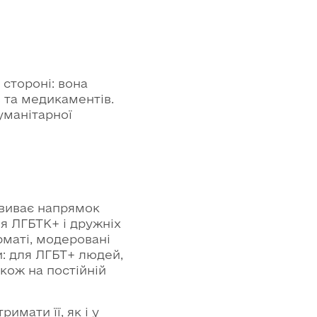
стороні: вона
 та медикаментів.
уманітарної
звиває напрямок
я ЛГБТК+ і дружніх
рматі, модеровані
: для ЛГБТ+ людей,
акож на постійній
мати її, як і у