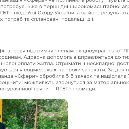
 потребує. Вже в перші дні широкомасштабної агр
БТ+ людей зі Сходу України, а за його результат
потреб та сплановані подальші дії.
фінансову підтримку членам східноукраїнської ЛГ
родинам. Адресна допомога відправляється до тих,
інової оплати житла. Отримати її нескладно: дос
ється у соцмережах, та трохи зачекати. За декіл
анда «Сфери» обробила 515 заявок та надіслала 7
ооцінити: можливість звернутися за матеріально
для уразливої групи — ЛГБТ+ громади.