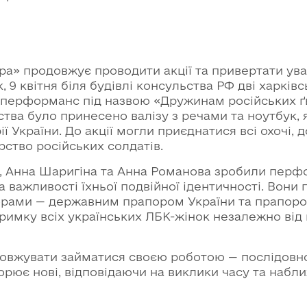
ра» продовжує проводити акції та привертати ув
, 9 квітня біля будівлі консульства РФ дві харківс
 перформанс під назвою «Дружинам російських ґв
ва було принесено валізу з речами та ноутбук, 
ії України. До акції могли приєднатися всі охочі,
ство російських солдатів.
ок, Анна Шаригіна та Анна Романова зробили перф
 важливості їхньої подвійної ідентичності. Вони
орами — державним прапором України та прапоро
имку всіх українських ЛБК-жінок незалежно від
довжувати займатися своєю роботою — послідовно
орює нові, відповідаючи на виклики часу та наб