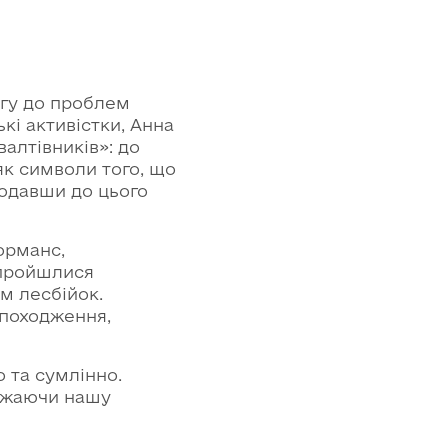
агу до проблем
ькі активістки, Анна
алтівників»: до
як символи того, що
 додавши до цього
орманс,
 пройшлися
м лесбійок.
 походження,
 та сумлінно.
лижаючи нашу