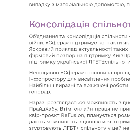
випадку з матеріальною допомогою, по
Консолідація спільно
Об’єднання та консолідація спільноти 
війни. «Сфера» підтримує контакти як 
Яскравий приклад актуальності таких з
фірмовий прапор на підтримку КиївПра
підтримку української ЛГБТ±спільноти
Нещодавно «Сфера» оголосила про ві
інфопростору для висвітлення проблем 
Найбільш виразні та вражаючі роботи
гонорар.
Наразі розглядається можливість від
ПрайдХабу. Втім, онлайн-праця не при
квір-проєкт ReFusion, планується роз
дають можливість відволіктися, отрим
згуртовують ЛГБТ+ спільноту у цей не