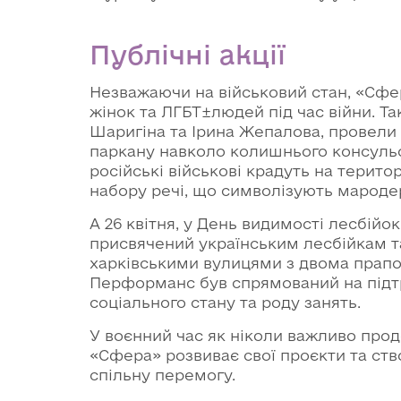
Публічні акції
Незважаючи на військовий стан, «Сфе
жінок та ЛГБТ±людей під час війни. Так
Шаригіна та Ірина Жепалова, провели
паркану навколо колишнього консульст
російські військові крадуть на територ
набору речі, що символізують мародер
А 26 квітня, у День видимості лесбій
присвячений українським лесбійкам та
харківськими вулицями з двома прап
Перформанс був спрямований на підтр
соціального стану та роду занять.
У воєнний час як ніколи важливо про
«Сфера» розвиває свої проєкти та ств
спільну перемогу.