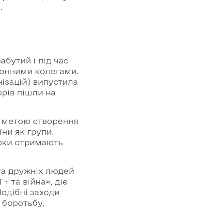
.
абутий і під час
рдонними колегами.
нізацій) випустила
рів пішли на
з метою створення
ни як групи.
орки отримають
та дружніх людей
 та війна», діє
одібні заходи
 боротьбу,