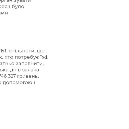
есії було
ами —
БТ-спільноти, що
 хто потребує їжі,
татньо заповнити,
ька днів заявка
46 327 гривень.
ю допомогою і