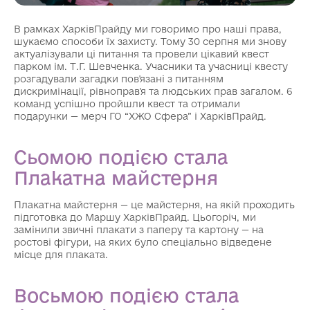
В рамках ХарківПрайду ми говоримо про наші права,
шукаємо способи їх захисту. Тому 30 серпня ми знову
актуалізували ці питання та провели цікавий квест
парком ім. Т.Г. Шевченка. Учасники та учасниці квесту
розгадували загадки пов'язані з питанням
дискримінації, рівноправ'я та людських прав загалом. 6
команд успішно пройшли квест та отримали
подарунки — мерч ГО “ХЖО Сфера” і ХарківПрайд.
Сьомою подією стала
Плакатна майстерня
Плакатна майстерня — це майстерня, на якій проходить
підготовка до Маршу ХарківПрайд. Цьогоріч, ми
замінили звичні плакати з паперу та картону — на
ростові фігури, на яких було спеціально відведене
місце для плаката.
Восьмою подією стала