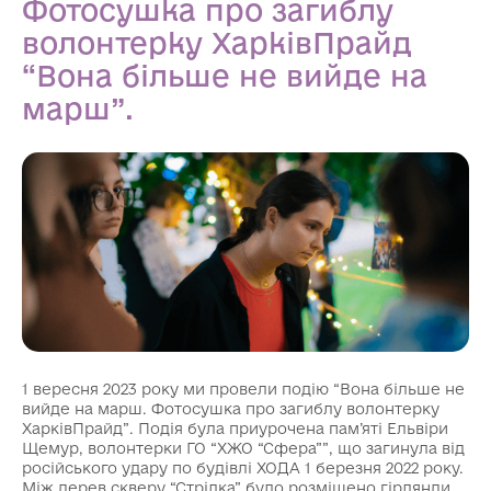
Фотосушка про загиблу
волонтерку ХарківПрайд
“Вона більше не вийде на
марш”.
1 вересня 2023 року ми провели подію “Вона більше не
вийде на марш. Фотосушка про загиблу волонтерку
ХарківПрайд”. Подія була приурочена пам’яті Ельвіри
Щемур, волонтерки ГО “ХЖО “Сфера””, що загинула від
російського удару по будівлі ХОДА 1 березня 2022 року.
Між дерев скверу “Стрілка” було розміщено гірлянди