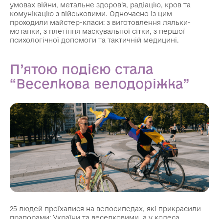
умовах війни, метальне здоров’я, радіацію, кров та
комунікацію з військовими. Одночасно із цим
проходили майстер-класи: з виготовлення ляльки-
мотанки, з плетіння маскувальної сітки, з першої
психологічної допомоги та тактичній медицині.
П’ятою подією стала
“Веселкова велодоріжка”
25 людей проїхалися на велосипедах, які прикрасили
прапорами: України та веселковими, а у колеса