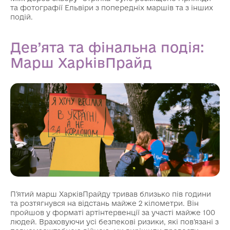
та фотографії Ельвіри з попередніх маршів та з інших
подій.
Дев’ята та фінальна подія:
Марш ХарківПрайд
П’ятий марш ХарківПрайду тривав близько пів години
та розтягнувся на відстань майже 2 кілометри. Він
пройшов у форматі артінтервенції за участі майже 100
людей. Враховуючи усі безпекові ризики, які пов’язані з