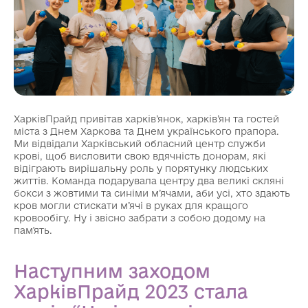
ХарківПрайд привітав харків’янок, харків’ян та гостей
міста з Днем Харкова та Днем українського прапора.
Ми відвідали Харківський обласний центр служби
крові, щоб висловити свою вдячність донорам, які
відіграють вирішальну роль у порятунку людських
життів. Команда подарувала центру два великі скляні
бокси з жовтими та синіми м’ячами, аби усі, хто здають
кров могли стискати м’ячі в руках для кращого
кровообігу. Ну і звісно забрати з собою додому на
пам'ять.
Наступним заходом
ХарківПрайд 2023 стала