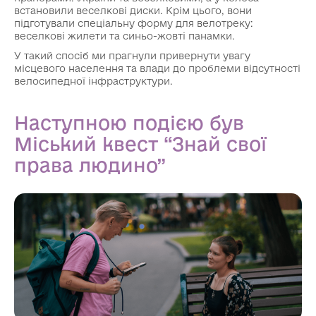
встановили веселкові диски. Крім цього, вони
підготували спеціальну форму для велотреку:
веселкові жилети та синьо-жовті панамки.
У такий спосіб ми прагнули привернути увагу
місцевого населення та влади до проблеми відсутності
велосипедної інфраструктури.
Наступною подією був
Міський квест “Знай свої
права людино”