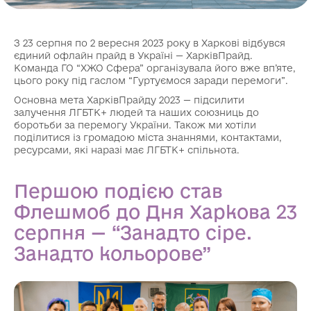
З 23 серпня по 2 вересня 2023 року в Харкові відбувся
єдиний офлайн прайд в Україні — ХарківПрайд.
Команда ГО “ХЖО Сфера” організувала його вже вп’яте,
цього року під гаслом “Гуртуємося заради перемоги”.
Основна мета ХарківПрайду 2023 — підсилити
залучення ЛГБТК+ людей та наших союзниць до
боротьби за перемогу України. Також ми хотіли
поділитися із громадою міста знаннями, контактами,
ресурсами, які наразі має ЛГБТК+ спільнота.
Першою подією став
Флешмоб до Дня Харкова 23
серпня — “Занадто сіре.
Занадто кольорове”