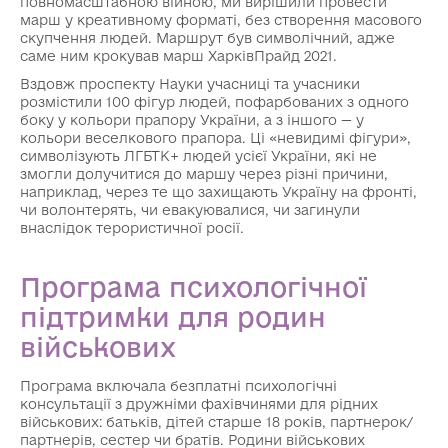
повномасштабною війною, ми вирішили провести
марш у креативному форматі, без створення масового
скупчення людей. Маршрут був символічний, адже
саме ним крокував марш ХарківПрайд 2021.
Вздовж проспекту Науки учасниці та учасники
розмістили 100 фігур людей, пофарбованих з одного
боку у кольори прапору України, а з іншого — у
кольори веселкового прапора. Ці «невидимі фігури»,
символізують ЛГБТК+ людей усієї України, які не
змогли долучитися до маршу через різні причини,
наприклад, через те що захищають Україну на фронті,
чи волонтерять, чи евакуювалися, чи загинули
внаслідок терористичної росії.
Програма психологічної
підтримки для родин
військових
Програма включала безплатні психологічні
консультації з дружніми фахівчинями для рідних
військових: батьків, дітей старше 18 років, партнерок/
партнерів, сестер чи братів. Родини військових