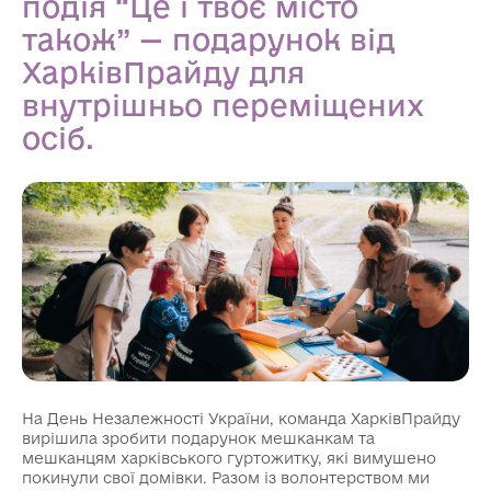
подія “Це і твоє місто
також” — подарунок від
ХарківПрайду для
внутрішньо переміщених
осіб.
На День Незалежності України, команда ХарківПрайду
вирішила зробити подарунок мешканкам та
мешканцям харківського гуртожитку, які вимушено
покинули свої домівки. Разом із волонтерством ми