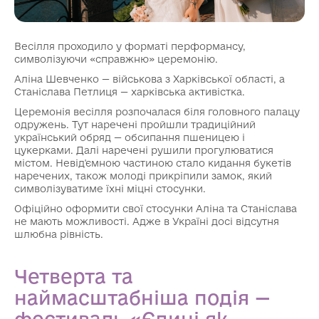
Весілля проходило у форматі перформансу,
символізуючи «справжню» церемонію.
Аліна Шевченко — військова з Харківської області, а
Станіслава Петлиця — харківська активістка.
Церемонія весілля розпочалася біля головного палацу
одружень. Тут наречені пройшли традиційний
український обряд — обсипання пшеницею і
цукерками. Далі наречені рушили прогулюватися
містом. Невід'ємною частиною стало кидання букетів
наречених, також молоді прикріпили замок, який
символізуватиме їхні міцні стосунки.
Офіційно оформити свої стосунки Аліна та Станіслава
не мають можливості. Адже в Україні досі відсутня
шлюбна рівність.
Четверта та
наймасштабніша подія —
фестиваль «Єдині як