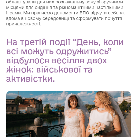
облаштували для них розважальну зону зі зручними
місцями для сидіння та різноманітними настільними
іграми. Ми прагнемо допомогти ВПО відчути себе як
вдома в новому середовищі та сформувати почуття
приналежності.
На третій події “День, коли
всі можуть одружитись”
відбулося весілля двох
жінок: військової та
активістки.