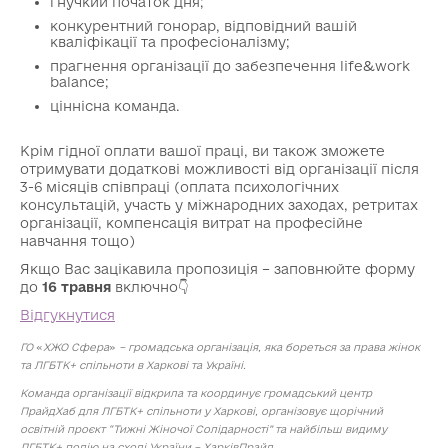
гнучкий початок дня;
конкурентний гонорар, відповідний вашій
кваліфікації та професіоналізму;
прагнення організації до забезпечення life&work
balance;
ціннісна команда.
Крім гідної оплати вашої праці, ви також зможете
отримувати додаткові можливості від організації після
3-6 місяців співпраці (оплата психологічних
консультацій, участь у міжнародних заходах, ретритах
організації, компенсація витрат на професійне
навчання тощо)
Якщо Вас зацікавила пропозиція – заповнюйте форму
до
16 травня
включно👇
Відгукнутися
ГО
«
ХЖО Сфера
»
– громадська організація, яка бореться за права жінок
та ЛГБТК+ спільноти в Харкові та Україні.
Команда організації відкрила та координує громадський центр
ПрайдХаб для ЛГБТК+ спільноти у Харкові, організовує щорічний
освітній проєкт “Тижні Жіночої Солідарності” та найбільш видиму
ЛГБТК+ подію на сході України – ХарківПрайд.