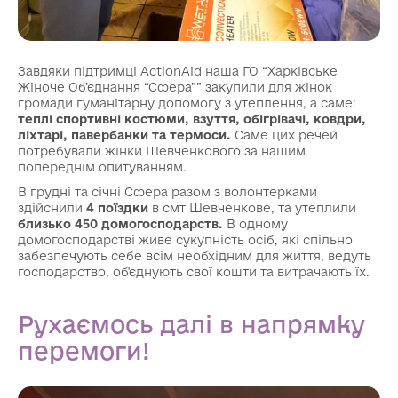
Завдяки підтримці ActionAid наша ГО “Харківське
Жіноче Об’єднання “Сфера”” закупили для жінок
громади гуманітарну допомогу з утеплення, а саме:
теплі спортивні костюми, взуття, обігрівачі, ковдри,
ліхтарі, павербанки та термоси.
Саме цих речей
потребували жінки Шевченкового за нашим
попереднім опитуванням.
В грудні та січні Сфера разом з волонтерками
здійснили
4 поїздки
в смт Шевченкове, та утеплили
близько 450 домогосподарств.
В одному
домогосподарстві живе сукупність осіб, які спільно
забезпечують себе всім необхідним для життя, ведуть
господарство, об'єднують свої кошти та витрачають їх.
Рухаємось далі в напрямку
перемоги!