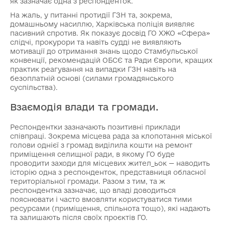
як зазначає одна з респонденток.
На жаль, у питанні протидії ГЗН та, зокрема,
домашньому насиллю, Харківська поліція виявляє
пасивний спротив. Як показує досвід ГО ХЖО «Сфера»
слідчі, прокурори та навіть судді не виявляють
мотивації до отримання знань щодо Стамбульської
конвенції, рекомендацій ОБСЄ та Ради Європи, кращих
практик реагування на випадки ГЗН навіть на
безоплатній основі (силами громадянського
суспільства).
Взаємодія влади та громади.
Респондентки зазначають позитивні приклади
співпраці. Зокрема місцева рада за клопотання міської
голови однієї з громад виділила кошти на ремонт
приміщення селищної ради, в якому ГО буде
проводити заходи для місцевих жител_ьок — наводить
історію одна з респонденток, представниця обласної
територіальної громади. Разом з тим, та ж
респондентка зазначає, що владі доводиться
пояснювати і часто вмовляти користуватися тими
ресурсами (приміщення, спільнота тощо), які надають
та залишають після своїх проєктів ГО.