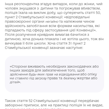
Інша респондентка згадує випадок, коли до жінки, чий
чоловік знущався з дитини та погрожував вбивством,
поліція їхала на виклик добу, що суперечить статті 50,
пункт 2 Стамбульської конвенції: «відповідальні
правоохоронні органи
та належним чином
негайно
здійснюють запобігання всім формам насильства, які
підпадають під сферу застосування цієї Конвенції».
Після розлучення кривдник вимагав бачитися з
дитиною, хоча донька плакала і не хотіла цього, тож він
вичікував її біля школи. Хоча стаття 31 пункт 2
Стамбульської конвенції зазначає наступне:
«Сторони вживають необхідних законодавчих або
інших заходів для забезпечення того, щоб
або опіку
здійснення будь-яких прав на відвідування
н
права та
жертви або
е ставило під загрозу
безпеку
».
дітей
Також стаття 52 Стамбульської конвенції передбачає
заборонні приписи, але на практиці поліція їх не видає,