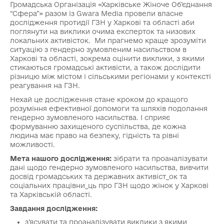
Громадська Організація «Харківське Жіноче Об’єднання
“Сфера”» разом із Gwara Media провели власне
дослідження протидії ГЗН у Харкові та області аби
поглянути на виклики очима експерток та низових
локальних активісток. Ми прагнемо краще зрозуміти
ситуацію з гендерно зумовленим насильством в
Харкові та області, зокрема оцінити виклики, з якими
стикаються громадські активісти, а також дослідити
різницю між містом і сільськими регіонами у контексті
реагування на ГЗН.
Нехай це дослідження стане кроком до кращого
розуміння ефективної допомоги та шляхів подолання
гендерно зумовленого насильства. І сприяє
формуванню захищеного суспільства, де кожна
людина має право на безпеку, гідність та рівні
можливості.
Мета нашого дослідження:
зібрати та проаналізувати
дані щодо гендерно зумовленого насильства, вивчити
досвід громадських та державних активіст_ок та
соціальних працівни_ць про ГЗН щодо жінок у Харкові
та Харківській області.
Завдання дослідження:
з’ясувати та проаналізувати виклики з якими