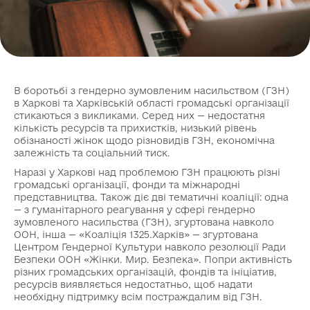
В боротьбі з гендерно зумовленим насильством (ГЗН)
в Харкові та Харківській області громадські організації
стикаються з викликами. Серед них — недостатня
кількість ресурсів та прихистків, низький рівень
обізнаності жінок щодо різновидів ГЗН, економічна
залежність та соціальний тиск.
Наразі у Харкові над проблемою ГЗН працюють різні
громадські організації, фонди та міжнародні
представництва. Також діє дві тематичні коаліції: одна
— з гуманітарного реагування у сфері гендерно
зумовленого насильства (ГЗН), згуртована навколо
ООН, інша — «Коаліція 1325.Харків» — згуртована
Центром Гендерної Культури навколо резолюції Ради
Безпеки ООН «Жінки. Мир. Безпека». Попри активність
різних громадських організацій, фондів та ініціатив,
ресурсів виявляється недостатньо, щоб надати
необхідну підтримку всім постраждалим від ГЗН.