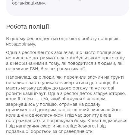
організаціями».
Робота поліції
В цілому респондентки оцінюють роботу поліції як
незадовільну.
Одна з респонденток зазначає, що часто поліцейські
не лише не дотримуються стамбульського протоколу,
а є необізнаними в тому, як поводитися з людьми, які
пережили ГЗН, без ретравматизації.
Наприклад, квір люди, які пережили злочин на ґрунті
ненависті часто уникають звертатися до поліції, бо
мають низьку довіру до цього органу та не готові
робити камінг-аут. Одна з респондеток згадує історію,
коли її клієнт — гей, який зіткнувся з нападом,
звернувшись у поліцію, отримав на додачу
приниження і дискримінацію: слідчий виявився його
колишнім однокласником і під час допиту вивів
постраждалого та погрожував йому. Клієнт відмовився
і від написання скарги на поліцейського, і від
подальшої боротьби за справедливість.