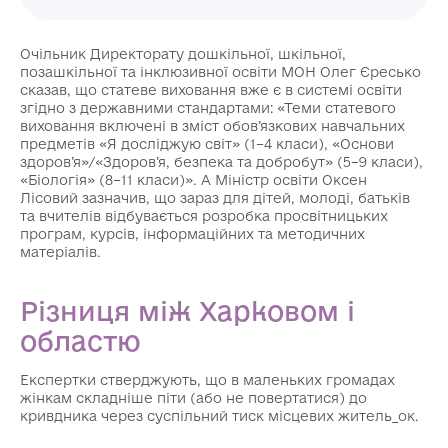
Очільник Директорату дошкільної, шкільної,
позашкільної та інклюзивної освіти МОН Олег Єресько
сказав, що статеве виховання вже є в системі освіти
згідно з державними стандартами: «Теми статевого
виховання включені в зміст обов’язкових навчальних
предметів «Я досліджую світ» (1–4 класи), «Основи
здоров’я»/«Здоров’я, безпека та добробут» (5–9 класи),
«Біологія» (8–11 класи)». А Міністр освіти Оксен
Лісовий зазначив, що зараз для дітей, молоді, батьків
та вчителів відбувається розробка просвітницьких
програм, курсів, інформаційних та методичних
матеріалів.
Різниця між Харковом і
областю
Експертки стверджують, що в маленьких громадах
жінкам складніше піти (або не повертатися) до
кривдника через суспільний тиск місцевих житель_ок.