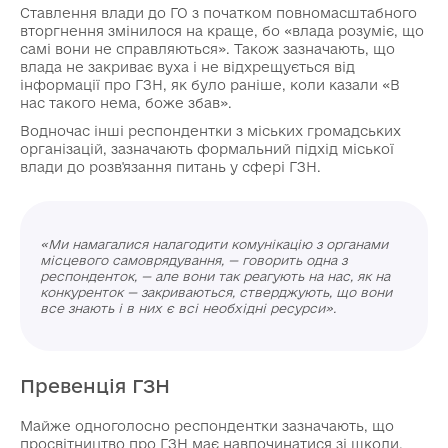
Ставлення влади до ГО з початком повномасштабного
вторгнення змінилося на краще, бо «влада розуміє, що
самі вони не справляються». Також зазначають, що
влада не закриває вуха і не відхрещується від
інформації про ГЗН, як було раніше, коли казали «В
нас такого нема, боже збав».
Водночас інші респондентки з міських громадських
організацій, зазначають формальний підхід міської
влади до розв'язання питань у сфері ГЗН.
«Ми намагалися налагодити комунікацію з органами
місцевого самоврядування, — говорить одна з
респонденток, — але вони так реагують на нас, як на
конкуренток — закриваються, стверджують, що вони
все знають і в них є всі необхідні ресурси».
Превенція ГЗН
Майже одноголосно респондентки зазначають, що
просвітництво про ГЗН має навпочинатися зі школи.