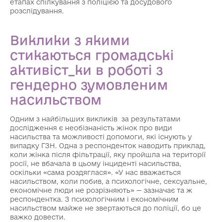
етапах спілкування з поліцією та досудового
розслідування.
Виклики з якими
стикаються громадські
активіст_ки в роботі з
гендерно зумовленим
насильством
Одним з найбільших викликів за результатами
дослідження є необізнаність жінок про види
насильства та можливості допомоги, які існують у
випадку ГЗН. Одна з респонденток наводить приклад,
коли жінка після фільтрації, яку пройшла на території
росії, не вбачала в цьому інциденті насильства,
оскільки «сама роздяглася». «У нас вважається
насильством, коли побив, а психологічне, сексуальне,
економічне люди не розрізняють» — зазначає та ж
респондентка. З психологічним і економічним
насильством майже не звертаються до поліції, бо це
важко довести.