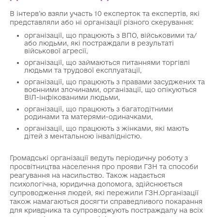
В інтерв’ю взяли участь 10 експерток та експертів, які
представляли або ні організації різного скерування:
організації, що працюють з ВПО, військовими та/
або людьми, які постраждали в результаті
військової агресії,
організації, що займаються питаннями торгівлі
людьми та трудової експлуатації,
організації, що працюють з правами засуджених та
воєнними злочинами, організації, що опікуються
ВІЛ-інфікованими людьми,
організації, що працюють з багатодітними
родинами та матерями-одиначками,
організації, що працюють з жінками, які мають
дітей з ментальною інвалідністю.
Громадські організації ведуть періодичну роботу з
просвітництва населення про прояви ГЗН та способи
реагування на насильство. Також надається
психологічна, юридична допомога, здійснюється
супроводження людей, які пережили ГЗН.Організації
також намагаються досягти справедливого покарання
для кривдника та супроводжують постраждалу на всіх