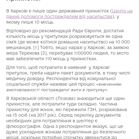
В Харкові є лише один державний прихисток (
Центр на
дання допомоги постраждалим від насильства
), у
якому лише 10 місць.
Відповідно до рекомендацій Ради Європи, достатня
кількість місць у притулках розраховується як одна
сім’я (де може коїтися домашнє насильство) на 10 000
мешканців. [1] Тобто, якщо наразі у Харкові, за заявою
мера Терехова [2], перебуває 1100000 людей, то місто
має забезпечити 110 місць у прихистках.
Для того, щоб потрапити в наявний у Харкові
притулок, треба надати пакет документів, в тому числі
медичну довідку. Респондентка від комунальної
соціальної служби називає цей процес
«вивченням
вмотивованості постраждалої жити в притулку».
В Харківській області (Лозова) знаходиться ще один
прихисток, але потрапити туди складно. Частина
прихистку для жінок, які пережили ГЗН, розрахована
на 15 осіб (на 2017 рік). Серед переліку документів
необхідних для потрапляння в шелтер є
флюорографія. Одна з респонденток вказує, що це
дуже ускладнює жінкам потрапляння до безпечного
місця, оскільки потрібно спочатку звернутися до