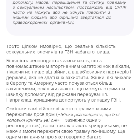
допомогу, масові переміщення та стигму, пов’язану
з сексуальним насильством, постраждалі від СНПК
часто не можуть або не хочуть говорити з
іншими людьми або офіційно звертатися до
правоохоронних органів»[3],
Тобто цілком ймовірно, що реальна кількість
сексуальних злочинів та ГЗН набагато вища.
Більшість респонденток зазначають, що з
повномасштабним вторгненням багато жінок виїхали,
тікаючи не лише від війни, а від аб’юзивних партнерів і
держави, яка не здатна їх захистити. Жінки, які виїхали
в Європу та Америку часто почуваються більш
захищеними, оскільки знають, що можуть отримати
швидку допомогу від держави перебування.
Наприклад, кривдника депортують у випадку ГЗН.
Оскільки самі військові часто є травмованими
пережитим досвідом (
«Жінки розповідають, що їхні
— зазначає одна з
чоловіки кричать уві сні»
респонденток), вони також стають кривдниками, не
маючи змоги пережити свою травму по-іншому. Ще
одним питанням про яке говорило багато