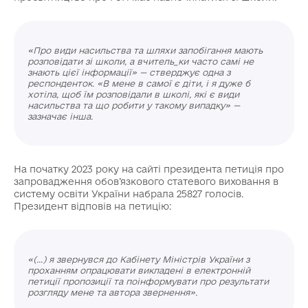
«Про види насильства та шляхи запобігання мають
розповідати зі школи, а вчитель_ки часто самі не
знають цієї інформації» — стверджує одна з
респонденток. «В мене в самої є діти, і я дуже б
хотіла, щоб їм розповідали в школі, які є види
насильства та що робити у такому випадку» —
зазначає інша.
На початку 2023 року на сайті президента петиція про
запровадження обов’язкового статевого виховання в
систему освіти України набрала 25827 голосів.
Президент відповів на петицію:
«(...) я звернувся до Кабінету Міністрів України з
проханням опрацювати викладені в електронній
петиції пропозиції та поінформувати про результати
розгляду мене та автора звернення».