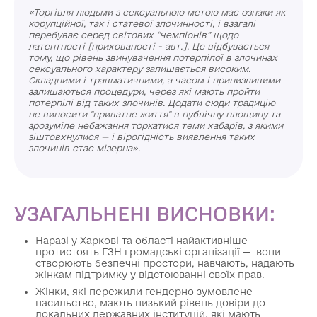
«Торгівля людьми з сексуальною метою має ознаки як
корупційної, так і статевої злочинності, і взагалі
перебуває серед світових “чемпіонів” щодо
латентності [прихованості - авт.]. Це відбувається
тому, що рівень звинувачення потерпілої в злочинах
сексуального характеру залишається високим.
Складними і травматичними, а часом і принизливими
залишаються процедури, через які мають пройти
потерпілі від таких злочинів. Додати сюди традицію
не виносити "приватне життя" в публічну площину та
зрозуміле небажання торкатися теми хабарів, з якими
зіштовхнулися — і вірогідність виявлення таких
злочинів стає мізерна».
УЗАГАЛЬНЕНІ ВИСНОВКИ:
Наразі у Харкові та області найактивніше
протистоять ГЗН громадські організації — вони
створюють безпечні простори, навчають, надають
жінкам підтримку у відстоюванні своїх прав.
Жінки, які пережили гендерно зумовлене
насильство, мають низький рівень довіри до
локальних державних інституцій, які мають