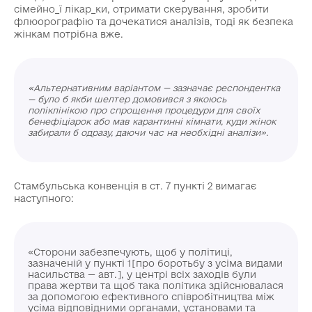
сімейно_ї лікар_ки, отримати скерування, зробити
флюорографію та дочекатися аналізів, тоді як безпека
жінкам потрібна вже.
«Альтернативним варіантом — зазначає респондентка
— було б якби шелтер домовився з якоюсь
поліклінікою про спрощення процедури для своїх
бенефіціарок або мав карантинні кімнати, куди жінок
забирали б одразу, даючи час на необхідні аналізи».
Стамбульська конвенція в ст. 7 пункті 2 вимагає
наступного:
«Сторони забезпечують, щоб у політиці,
зазначеній у пункті 1[про боротьбу з усіма видами
насильства — авт.], у центрі всіх заходів були
права жертви та щоб така політика здійснювалася
за допомогою ефективного співробітництва між
усіма відповідними органами, установами та