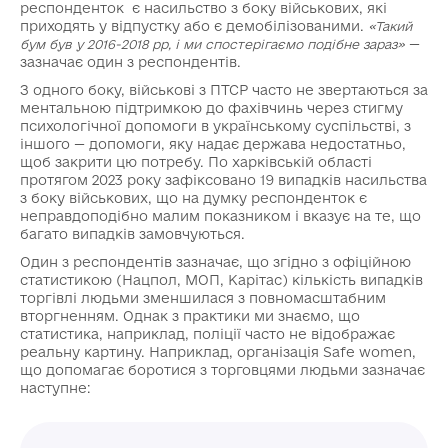
респонденток є насильство з боку військових, які
приходять у відпустку або є демобілізованими.
«Такий
—
бум був у 2016-2018 рр, і ми спостерігаємо подібне зараз»
зазначає один з респондентів.
З одного боку, військові з ПТСР часто не звертаються за
ментальною підтримкою до фахівчинь через стигму
психологічної допомоги в українському суспільстві, з
іншого — допомоги, яку надає держава недостатньо,
щоб закрити цю потребу. По харківській області
протягом 2023 року зафіксовано 19 випадків насильства
з боку військових, що на думку респонденток є
неправдоподібно малим показником і вказує на те, що
багато випадків замовчуються.
Один з респондентів зазначає, що згідно з офіційною
статистикою (Нацпол, МОП, Карітас) кількість випадків
торгівлі людьми зменшилася з повномасштабним
вторгненням. Однак з практики ми знаємо, що
статистика, наприклад, поліції часто не відображає
реальну картину. Наприклад, організація Safe women,
що допомагає боротися з торговцями людьми зазначає
наступне: