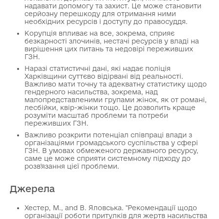
надавати допомогу та захист. Це може становити
серйозну перешкоду для отримання ними
необхідних ресурсів і доступу до правосуддя.
Корупція впливає на все, зокрема, сприяє
безкарності злочинів, нестачі ресурсів у владі на
вирішення цих питань та недовірі переживших
ГЗН.
Наразі статистичні дані, які надає поліція
Харківщини суттєво відірвані від реальності.
Важливо мати точну та адекватну статистику щодо
гендерного насильства, зокрема, над
малопредставленими групами жінок, як от романі,
лесбійки, квір-жінки тощо. Це дозволить краще
розуміти масштаб проблеми та потреби
переживших ГЗН.
Важливо розкрити потенціал співпраці влади з
організаціями громадського суспільства у сфері
ГЗН. В умовах обмеженого державного ресурсу,
саме це може сприяти системному підходу до
розв'язання цієї проблеми.
Джерела
Хестер, М., and В. Яловська. "Рекомендації щодо
організації роботи притулків для жертв насильства