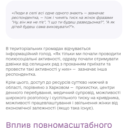
«Люди в селі всі одне одного знають — зазначає
респондентка, — тож і чинять тиск на жінок фразами
“Ну, він же не п’є”, “І що ти будеш развєдьонка?”, “А як
дітей будеш сама виховувати?”».
В територіальних громадах відчувається
інформаційний голод. «Як тільки ми почали проводити
психосоціальні активності, одразу почали отримувати
дзвінки від селищних рад з проханням приїхати та
провести такі активності у них» — зазначає інша
респондентка.
Крім цього, доступ до ресурсів суттєво нижчий в
області, порівняно з Харковом — прихистки, центри
денного перебування, медичний супровід, можливості
широкого розголосу і суспільного тиску на кривдника,
можливості працевлаштування і звільнення жінки від
економічної залежності (якщо така існує).
Вплив повномасштабного