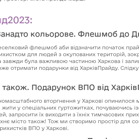
д2023:
 Занадто кольорове. Флешмоб до Д
веселковий флешмоб аби відзначити початок прайд
рихистком для людей з окупованих територій, зок
а завжди була важливою частиною Харкова і зали
оже отримати подарунки від ХарківПрайду. Слідку
то також. Подарунок ВПО від Харкі
вномасштабного вторгнення у Харкові опинилося 
 жити у спеціальних гуртожитках, почуваючись і
й, запросити їх виходити з їхніх тимчасових прих
і їхнє місто також! Тож ми створимо простір для соц
прихистків ВПО у Харкові.