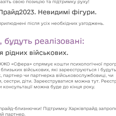
азіть свою позицію та підтримку руху!
Прайд2023. Невидимі фігури.
прилюднені після усіх необхідних узгоджень.
 будуть реалізовані:
 рідних військових.
ГО ХЖО «Сфера» спрямує кошти психологічної прог
близьких військових, які зареєструються і будуть
, партнер чи партнерка військовослужбовиці, чи
и, сестри, діти. Зареєструватися можна тут. Реєст
и консультації можна буде до кінця року.
ь прайд-близнючки! Підтримку Харківпрайд запро
ий партнер.