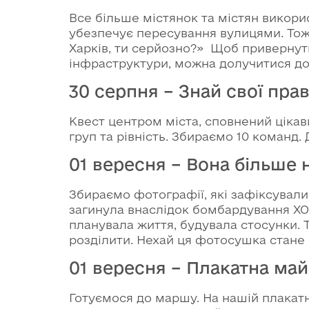
Все більше містянок та містян викор
убезпечує пересування вулицями. Тож
Харків, ти серйозно?» Щоб привернут
інфраструктури, можна долучитися д
30 серпня – Знай свої пра
Квест центром міста, сповнений цікав
груп та рівність. Збираємо 10 команд
01 вересня – Вона більше
Збираємо фотографії, які зафіксувал
загинула внаслідок бомбардування ХОД
планувала життя, будувала стосунки. Т
розділити. Нехай ця фотосушка стане 
01 вересня – Плакатна май
Готуємося до маршу. На нашій плакат