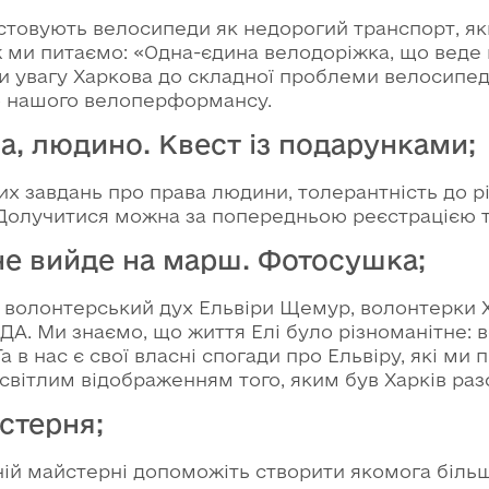
истовують велосипеди як недорогий транспорт, я
 ми питаємо: «Одна-єдина велодоріжка, що веде 
и увагу Харкова до складної проблеми велосипед
о нашого велоперформансу.
ва, людино. Квест із подарунками;
их завдань про права людини, толерантність до р
. Долучитися можна за попередньою реєстрацією т
 не вийде на марш. Фотосушка;
и волонтерський дух Ельвіри Щемур, волонтерки Х
А. Ми знаємо, що життя Елі було різноманітне: в
а в нас є свої власні спогади про Ельвіру, які ми
світлим відображенням того, яким був Харків раз
стерня;
ній майстерні допоможіть створити якомога більш