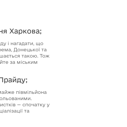
ня Харкова;
у і нагадати, що
рема, Донецької та
шається такою. Тож
йте за міським
вПрайду;
майже півмільйона
зольованими.
истків — спочатку у
іалізації та