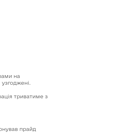
рами на
 узгоджені.
рація триватиме з
понував прайд