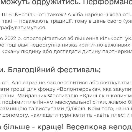
сі можуть одружитись. Перформанс
й ЛГБТК+спільноті також? А хіба наречені ховають
 такі — поважають традиції, тому в день свого (уя
ографуватимуться.
го 2022 р. спостерігається збільшення кількості 
о тоді вам недоступна низка критично важливих п
и кохану людину або доглядати дитину партнерки/
ли. Благодійний фестиваль;
істі. Але зараз не час веселитися або святкувати
рати гроші для фонду «Волонтерська», яка закуп
України. Майданчик Фестивалю «Єдині як ніколи» 
к подіями: плетінням маскувальної сітки, живою б
рамницею та виступами діджеїв. Крім того, на н
допомогу, накладати турнікети та навіть плести
 а більше - краще! Веселкова вело