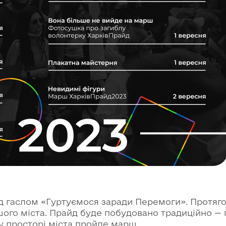
д гаслом «Гуртуємося заради Перемоги». Протяго
нашого міста. Прайд буде побудовано традиційно —
 у просторі міста пройде марш.