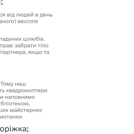
;
ся від людей в день
вного) весілля
укладених шлюбів.
рав: забрати тіло
партнера, якщо та
! Тому наш
ить квадрокоптери
ми наповнимо
ібліотекою,
аших майстернях
 мотанки.
доріжка;