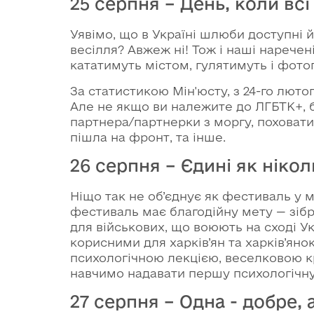
25 серпня – День, коли в
Уявімо, що в Україні шлюби доступні 
весілля? Авжеж ні! Тож і наші наречені
кататимуть містом, гулятимуть і фот
За статистикою Мін'юсту, з 24-го люто
Але не якщо ви належите до ЛГБТК+, б
партнера/партнерки з моргу, поховат
пішла на фронт, та інше.
26 серпня – Єдині як ніко
Ніщо так не об’єднує як фестиваль у м
фестиваль має благодійну мету — зіб
для військових, що воюють на сході 
корисними для харків’ян та харків’яно
психологічною лекцією, веселковою к
навчимо надавати першу психологічну 
27 серпня – Одна - добре,