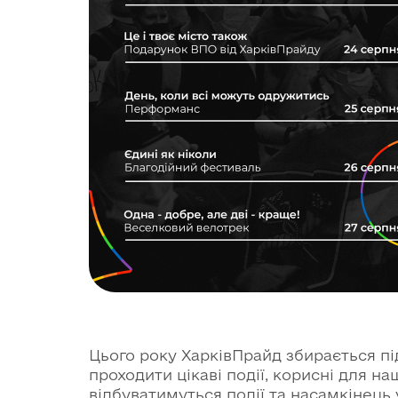
Цього року ХарківПрайд збирається пі
проходити цікаві події, корисні для 
відбуватимуться події та насамкінець