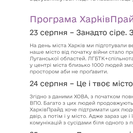
Програма ХарківПрай
23 серпня – Занадто сіре.
На день міста Харків ми підготували 
наше місто від початку війни стало п
Луганської областей. ЛГБТК+спільнот
у центрі міста близько 1000 людей зм
простором аби не проґавити.
24 серпня – Це і твоє міс
Згідно з даними ХОВА, з початком по
ВПО. Багато з цих людей продовжують
ХарківПрайд хоче підтримати цих люде
двір, а потім і у місто. Адже зараз це 
комунікацій з сусідами біля одного з 