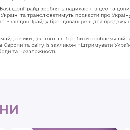
 БазілдонПрайд зроблять надихаючі відео та допис
Україні та транслюватимуть подкасти про Україн
мо БазілдонПрайду брендовані речі для продажу і
айданчики для того, щоб робити проблему війни 
Європи та світу із закликом підтримувати Украї
боди та незалежності.
ИНИ