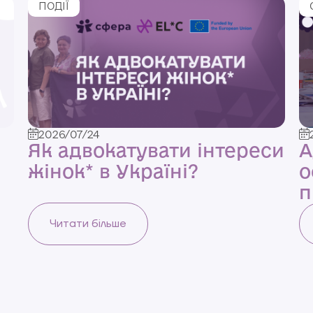
ПОДІЇ
2026/07/24
Як адвокатувати інтереси
А
жінок* в Україні?
о
п
Читати більше