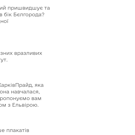
кий пришвидшує та
в бік Бєлгорода?
ної
ізних вразливих
ут.
арківПрайд, яка
она навчалася,
 пропонуємо вам
ом з Ельвірою.
е плакатів