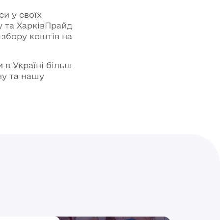
и у своїх
у та ХарківПрайд
 збору коштів на
в Україні більш
ну та нашу